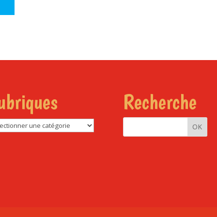
ubriques
Recherche
riques