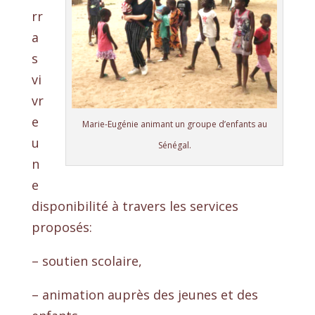
rr
a
s
vi
vr
e
Marie-Eugénie animant un groupe d’enfants au
u
Sénégal.
n
e
disponibilité à travers les services
proposés:
– soutien scolaire,
– animation auprès des jeunes et des