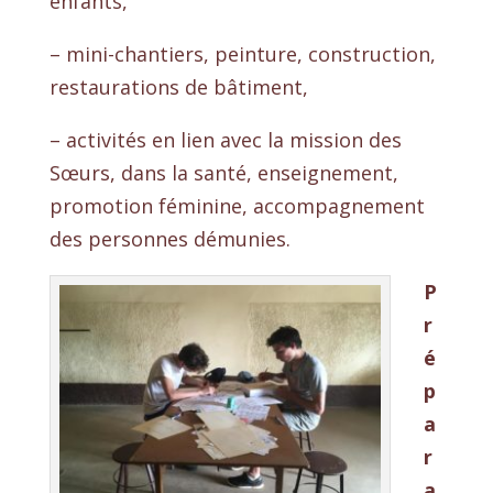
enfants,
– mini-chantiers, peinture, construction,
restaurations de bâtiment,
– activités en lien avec la mission des
Sœurs, dans la santé, enseignement,
promotion féminine, accompagnement
des personnes démunies.
P
r
é
p
a
r
a