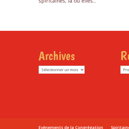
spiritaines, là où elles...
Archives
R
Archives
Rub
Evènements de la Congrégation
Spiritain