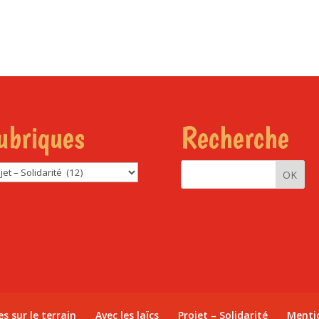
ubriques
Recherche
riques
es sur le terrain
Avec les laïcs
Projet – Solidarité
Menti