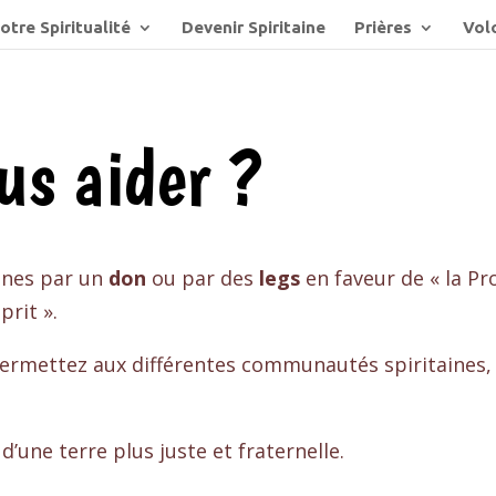
otre Spiritualité
Devenir Spiritaine
Prières
Volo
s aider ?
ines par un
don
ou par des
legs
en faveur de « la Pr
prit ».
ermettez aux différentes communautés spiritaines, là
’une terre plus juste et fraternelle.