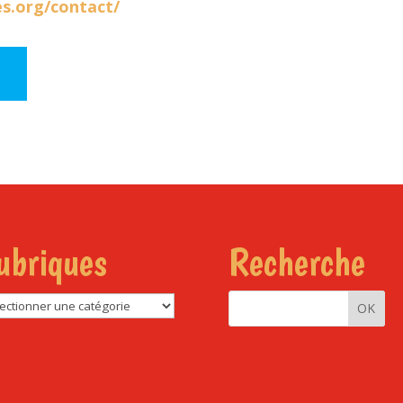
nes.org/contact/
ubriques
Recherche
riques