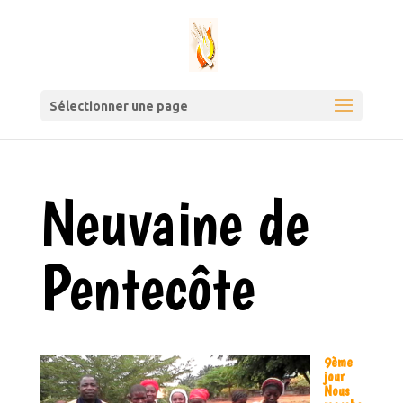
Sélectionner une page
Neuvaine de
Pentecôte
9
ème
jour
Nous