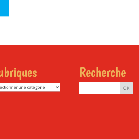
ubriques
Recherche
riques