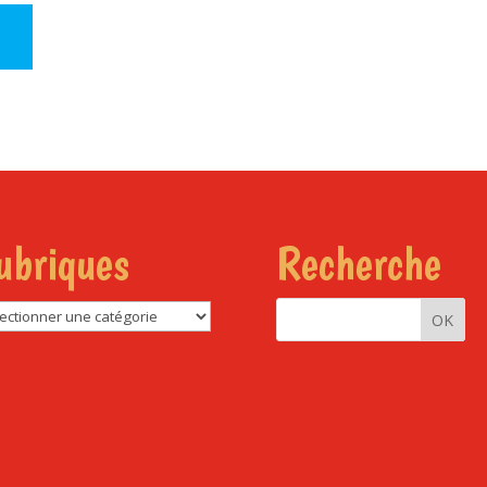
ubriques
Recherche
riques