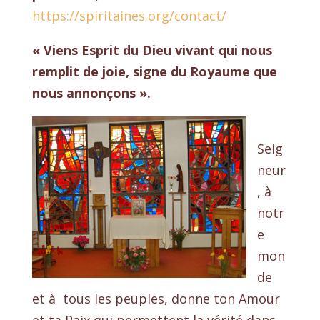
https://spiritaines.org/contact/
« Viens Esprit du Dieu vivant qui nous
remplit de joie, signe du Royaume que
nous annonçons ».
Seig
neur
, à
notr
e
mon
de
et à tous les peuples, donne ton Amour