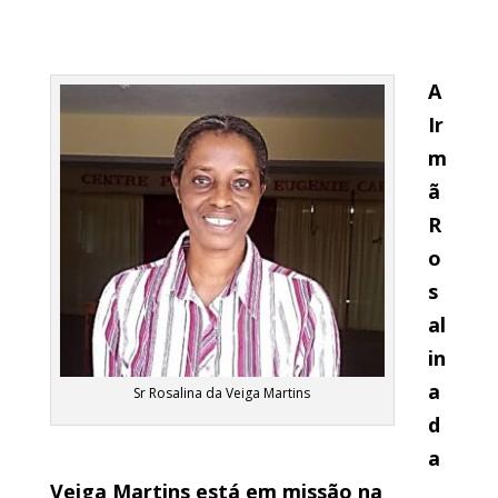
A
Ir
m
ã
R
o
s
al
in
a
Sr Rosalina da Veiga Martins
d
a
Veiga Martins está em missão na