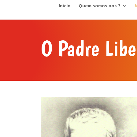
Início
Quem somos nos ?
N
O Padre Lib