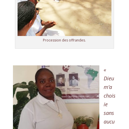
Procession des offrandes.
«
Dieu
m’a
chois
ie
sans
aucu