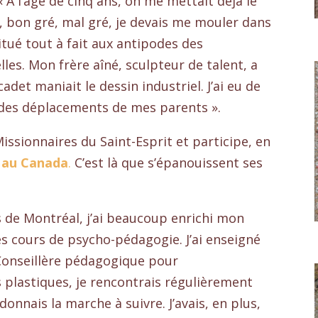
« A l’âge de cinq ans, on me mettait déjà le
t, bon gré, mal gré, je devais me mouler dans
tué tout à fait aux antipodes des
es. Mon frère aîné, sculpteur de talent, a
det maniait le dessin industriel. J’ai eu de
 des déplacements de mes parents ».
Missionnaires du Saint-Esprit et participe, en
s au Canada
.
C’est là que s’épanouissent ses
s de Montréal, j’ai beaucoup enrichi mon
es cours de psycho-pédagogie. J’ai enseigné
 Conseillère pédagogique pour
 plastiques, je rencontrais régulièrement
donnais la marche à suivre. J’avais, en plus,