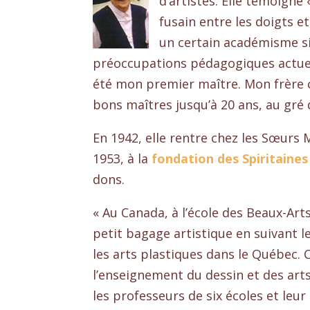
d’artistes. Elle témoigne 
fusain entre les doigts e
un certain académisme si
préoccupations pédagogiques actuell
été mon premier maître. Mon frère ca
bons maîtres jusqu’à 20 ans, au gré
En 1942, elle rentre chez les Sœurs 
1953, à la
fo
n
dation des Spiritaine
dons.
« Au Canada, à l’école des Beaux-Art
petit bagage artistique en suivant l
les arts plastiques dans le Québec.
l’enseignement du dessin et des arts
les professeurs de six écoles et leur 