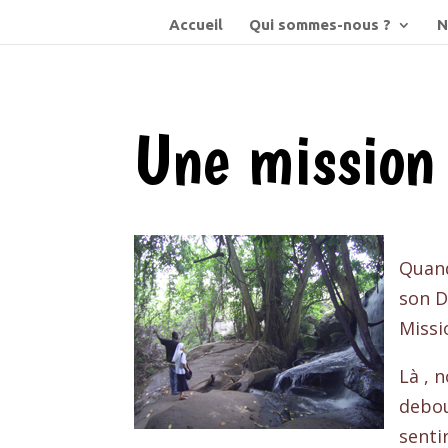
Accueil
Qui sommes-nous ?
N
Une mission 
Quand
son D
Missi
Là , 
debou
senti