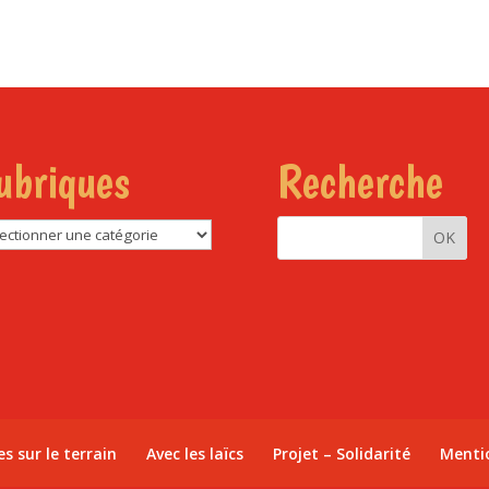
ubriques
Recherche
riques
es sur le terrain
Avec les laïcs
Projet – Solidarité
Menti